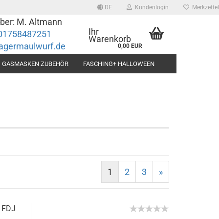
DE
Kundenlogin
Merkzettel
ber: M. Altmann
ache auswählen
Ihr
01758487251
Warenkorb
agermaulwurf.de
0,00 EUR
GASMASKEN ZUBEHÖR
FASCHING+ HALLOWEEN
ferland
Konto erstellen
Passwort vergessen?
1
2
3
»
 FDJ