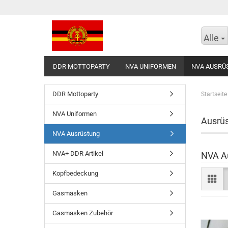
Alle
DDR MOTTOPARTY
NVA UNIFORMEN
NVA AUSRÜ
DDR Mottoparty
Startseite
NVA Uniformen
Ausrü
NVA Ausrüstung
NVA+ DDR Artikel
NVA A
Kopfbedeckung
Gasmasken
Gasmasken Zubehör