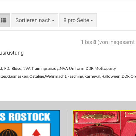
Sortieren nach
8 pro Seite
1
bis
8
(von insgesam
usrüstung
d, FDJ Bluse,NVA Trainingsanzug,NVA Uniform,DDR Mottoparty
lizei,Gasmasken,Ostalgie,Wehrmacht,Fasching,Karneval,Halloween,DDR 