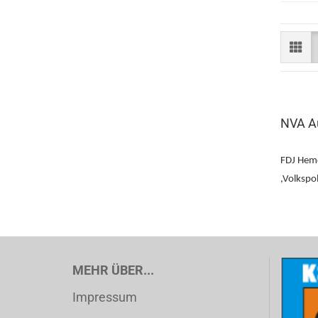
NVA A
FDJ Hem
,Volkspo
MEHR ÜBER...
Impressum