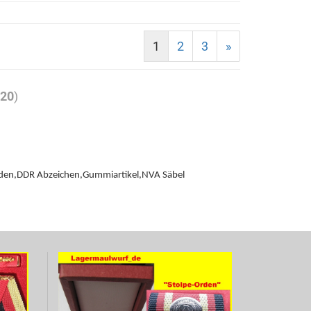
1
2
3
»
t
20
)
Orden,DDR Abzeichen,Gummiartikel,NVA Säbel