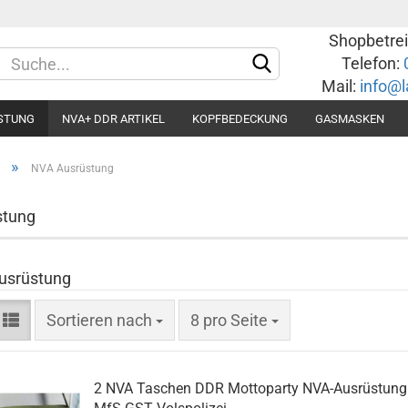
Shopbetrei
Spr
Telefon:
Mail:
info@l
STUNG
NVA+ DDR ARTIKEL
KOPFBEDECKUNG
GASMASKEN
Lie
»
NVA Ausrüstung
stung
usrüstung
Sortieren nach
8 pro Seite
2 NVA Taschen DDR Mottoparty NVA-Ausrüstung